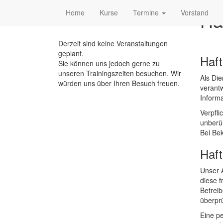
Home
Kurse
Termine
Vorstand
Ha
Veranstaltungen
Derzeit sind keine Veranstaltungen
geplant.
Haft
Sie können uns jedoch gerne zu
unseren Trainingszeiten besuchen. Wir
Als Di
würden uns über Ihren Besuch freuen.
verantw
Inform
Verpfl
unberüh
Bei Be
Haft
Unser A
diese f
Betreib
überprü
Eine pe