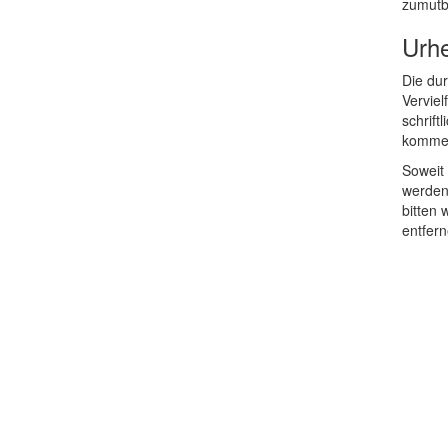
zumutb
Urhe
Die dur
Verviel
schrift
kommer
Soweit 
werden 
bitten
entfern